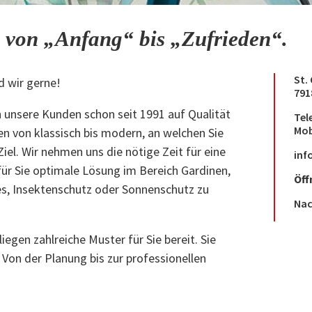
 von „Anfang“ bis „Zufrieden“.
St.
d wir gerne!
791
h unsere Kunden schon seit 1991 auf Qualität
Tel
Mob
en von klassisch bis modern, an welchen Sie
Ziel. Wir nehmen uns die nötige Zeit für eine
inf
für Sie optimale Lösung im Bereich Gardinen,
Öff
es, Insektenschutz oder Sonnenschutz zu
Nac
egen zahlreiche Muster für Sie bereit. Sie
 Von der Planung bis zur professionellen
- Staufen, Bad Krozingen, Heitersheim,
gion).