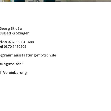
 Georg Str. 5a
89 Bad Krozingen
efon 07633 92 31 688
il 0170 2480809
o@raumausstattung-motsch.de
nungszeiten:
h Vereinbarung